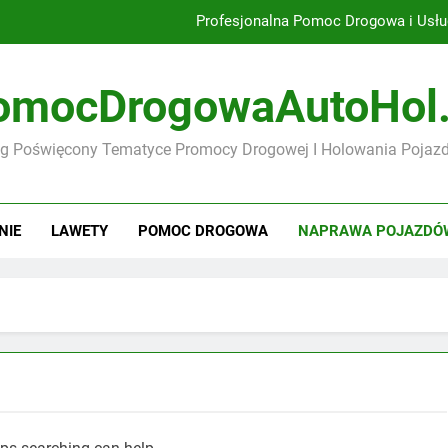
Profesjonalna Pomoc Drogowa i Usłu
Nowoczesne technologie w usługach holowania
omocDrogowaAutoHol.
Jak wybrać najlepszą pomoc drogową? 
og Poświęcony Tematyce Promocy Drogowej I Holowania Pojaz
Zanim wyruszysz w podróż – jak zadbać o sp
Profesjonalna Pomoc Drogowa i Usłu
NIE
LAWETY
POMOC DROGOWA
NAPRAWA POJAZDÓ
Nowoczesne technologie w usługach holowania
Jak wybrać najlepszą pomoc drogową? 