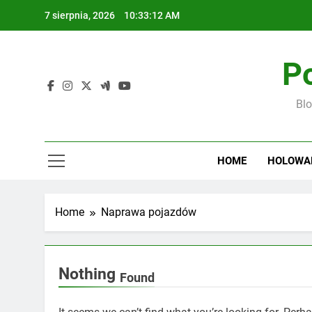
Skip
7 sierpnia, 2026
10:33:12 AM
to
content
P
Bl
HOME
HOLOWA
Home
Naprawa pojazdów
Nothing
Found