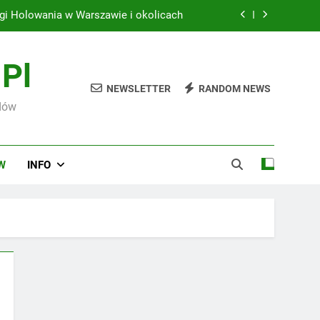
gi Holowania w Warszawie i okolicach
: Jak GPS i aplikacje zmieniają rynek
pl
Praktyczny przewodnik dla kierowców
NEWSLETTER
RANDOM NEWS
dów
okój na trasie dzięki pomocy drogowej
gi Holowania w Warszawie i okolicach
W
INFO
: Jak GPS i aplikacje zmieniają rynek
Praktyczny przewodnik dla kierowców